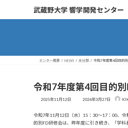
コ
ナ
武蔵野大学 響学開発センター
ン
ビ
テ
ゲ
ン
ー
ツ
シ
へ
ョ
ス
ン
キ
に
ッ
移
センター概要
NEWS
未分類
令和7年度第4回目的
プ
動
令和7年度第4回目的別
最
2025年11月12日
2026年3月27日
KI
終
更
令和7年11月12日（水）15：30～17：0
新
日
的別FD研修会は、昨年度に引き続き、「学科
時