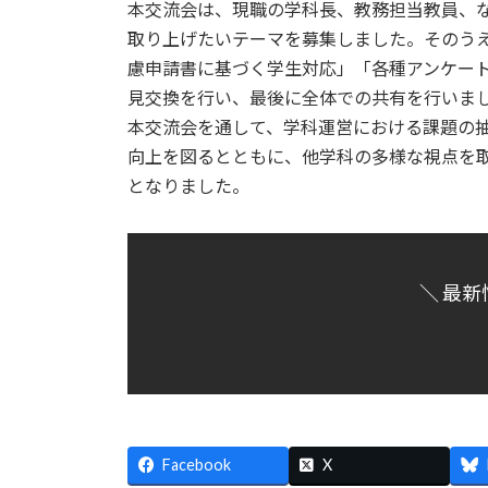
本交流会は、現職の学科長、教務担当教員、
:
取り上げたいテーマを募集しました。そのう
慮申請書に基づく学生対応」「各種アンケー
見交換を行い、最後に全体での共有を行いま
本交流会を通して、学科運営における課題の
向上を図るとともに、他学科の多様な視点を
となりました。
＼ 最新
Facebook
X