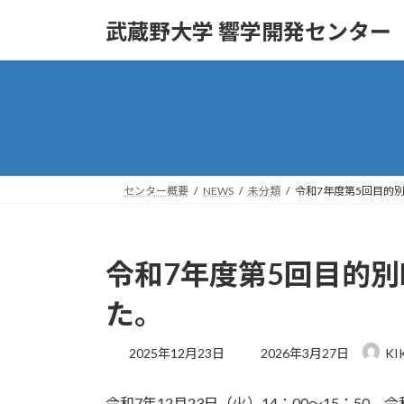
コ
ナ
武蔵野大学 響学開発センター
ン
ビ
テ
ゲ
ン
ー
ツ
シ
へ
ョ
ス
ン
キ
に
ッ
移
センター概要
NEWS
未分類
令和7年度第5回目的別
プ
動
令和7年度第5回目的別
た。
最
2025年12月23日
2026年3月27日
KI
終
更
令和7年12月23日（火）14：00～15：5
新