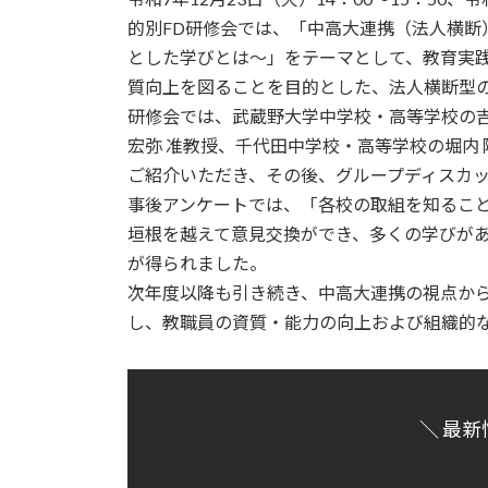
日
的別FD研修会では、「中高大連携（法人横断
時
とした学びとは～」をテーマとして、教育実
:
質向上を図ることを目的とした、法人横断型の
研修会では、武蔵野大学中学校・高等学校の吉
宏弥 准教授、千代田中学校・高等学校の堀内 
ご紹介いただき、その後、グループディスカ
事後アンケートでは、「各校の取組を知るこ
垣根を越えて意見交換ができ、多くの学びが
が得られました。
次年度以降も引き続き、中高大連携の視点か
し、教職員の資質・能力の向上および組織的
＼ 最新