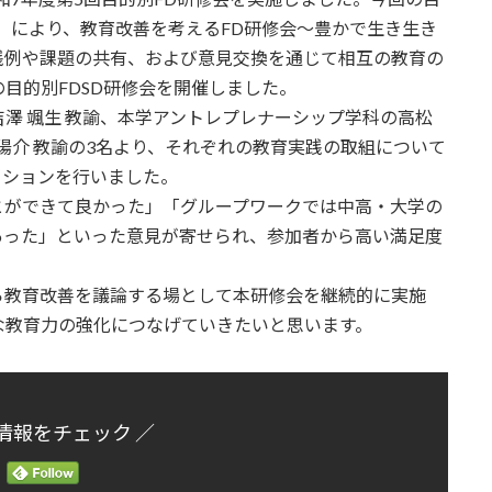
）により、教育改善を考えるFD研修会～豊かで生き生き
践例や課題の共有、および意見交換を通じて相互の教育の
目的別FDSD研修会を開催しました。
澤 颯生 教諭、本学アントレプレナーシップ学科の高松
陽介 教諭の3名より、それぞれの教育実践の取組について
ッションを行いました。
とができて良かった」「グループワークでは中高・大学の
あった」といった意見が寄せられ、参加者から高い満足度
ら教育改善を議論する場として本研修会を継続的に実施
な教育力の強化につなげていきたいと思います。
情報をチェック ／